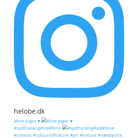
helobe.dk
Mine piger ♥️
#sydfrankrig#sol#ferie
#colours #coloursofnature #art #nature #næsbystra