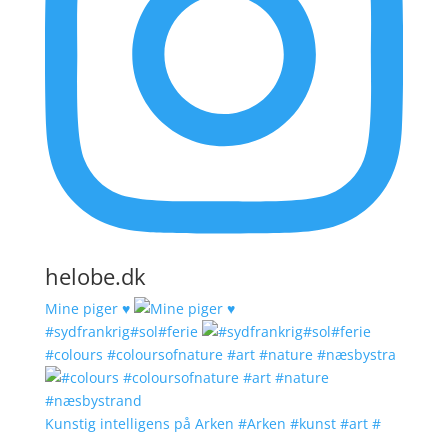
helobe.dk
Mine piger ♥️
#sydfrankrig#sol#ferie
#colours #coloursofnature #art #nature #næsbystra
Kunstig intelligens på Arken #Arken #kunst #art #