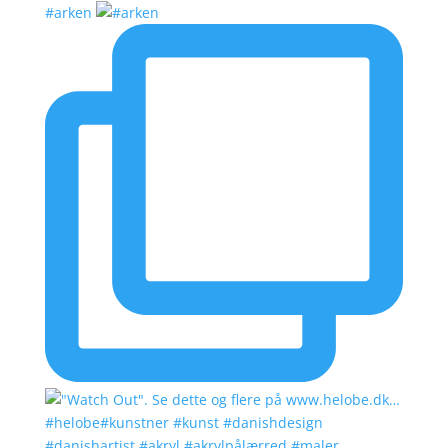
#arken